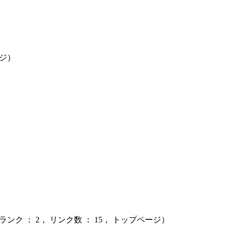
ージ）
ンク ： 2， リンク数 ： 15， トップページ）