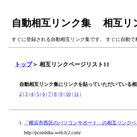
自動相互リンク集 相互リン
すぐに登録される自動相互リンク集です。 すぐに自動で
トップ
＞ 相互リンクページリスト11
自動相互リンク集にリンクを貼っていただいている相
2
|
3
|
4
|
5
|
6
|
7
|
8
|
9
|
10
|
11
|
「横浜市西区のパソコンサポート」の相互リンクペ
http://pcnishiku.web.fc2.com/