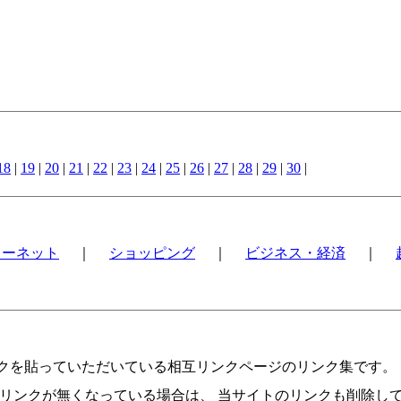
18
|
19
|
20
|
21
|
22
|
23
|
24
|
25
|
26
|
27
|
28
|
29
|
30
|
ターネット
｜
ショッピング
｜
ビジネス・経済
｜
を貼っていただいている相互リンクページのリンク集です。 
リンクが無くなっている場合は、 当サイトのリンクも削除し