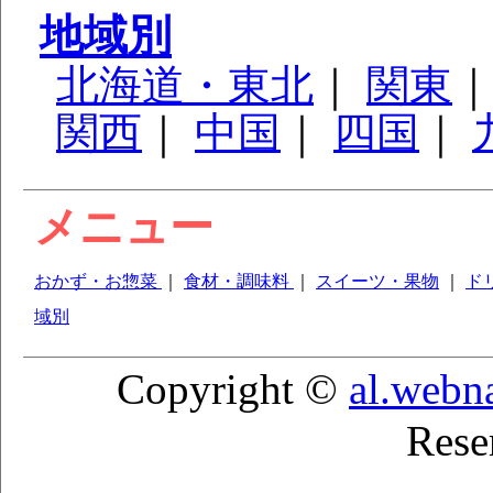
地域別
北海道・東北
｜
関東
関西
｜
中国
｜
四国
｜
メニュー
おかず・お惣菜
｜
食材・調味料
｜
スイーツ・果物
｜
ド
域別
Copyright ©
al.webn
Rese