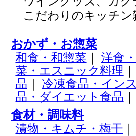
ワイングッズ、カク
こだわりのキッチン
おかず・お惣菜
和食・和惣菜
｜
洋食
菜・エスニック料理
品
｜
冷凍食品・イン
品・ダイエット食品
｜
食材・調味料
漬物・キムチ・梅干