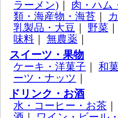
ラーメン)
｜
肉・ハム
類・海産物・海苔
｜
乳製品・大豆
｜
野菜
味料
｜
無農薬
｜
スイーツ・果物
ケーキ・洋菓子
｜
和
ーツ・ナッツ
｜
ドリンク・お酒
水・コーヒー・お茶
酒
｜
ワイン・ビール