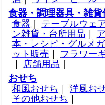
食器・調理器具・雑貨
食器
｜
テーブルウェ
ン雑貨・台所用品
｜
本・レシピ・グルメ
ット販売
｜
フラワー
｜
店舗用品
｜
おせち
和風おせち
｜
洋風お
その他おせち
｜